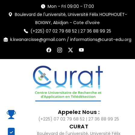
skip
Mon - Fri 09:00 - 17:00
to
Boulevard de l'université, Université Félix HOUPHOUËT-
content
BOIGNY, Abidjan - Cote d'Ivoire
(+225) 07 02 79 68 52 | 27 36 88 99 25
k.kwanarcisse@gmail.com / informations@curat-edu.org
Appelez Nous :
(+225) 07 02 79 68 52 | 27 36 88 99 25
CURAT
Boulevard de l'université, Université Félix